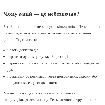
Чому запій — це небезпечно?
Запійний стан — це не «погуляв кілька днів». Це клінічний
симптом, коли алкогольне отруєння досягає критичних
рівнів. Людина може:
не їсти декілька діб
втратити орієнтацію у часі й просторі
переживати психоз, галюцинації, агресію або суїцидальні
думки
потрапити до реанімації через зневоднення, судоми або
порушення серцевої діяльності
Усе це — наслідки інтоксикації та порушення
нейромедіаторного балансу. Без медичного втручання тіло