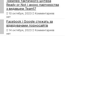
Трейлер тактичного шутера
Ready or Not і анонс партнерства
з видавцем Team17
10 октября, 2023
Комментариев
нет
Facebook і Google стежать за
відвідувачами порносайтів
14 октября, 2023
Комментариев
нет