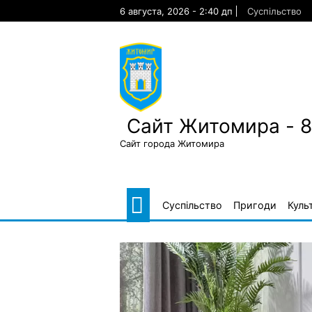
Skip
6 августа, 2026 - 2:40 дп
Суспільство
to
content
Сайт Житомира - 
Сайт города Житомира
Суспільство
Пригоди
Куль