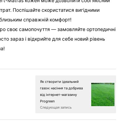
rt-Matras кожен може дозволити собі якісний
трат. Поспішайте скористатися вигідними
м близьким справжній комфорт!
про своє самопочуття — замовляйте ортопедичні
то зараз і відкрийте для себе новий рівень
a!
Як створити ідеальний
газон: насіння та добрива
від інтернет-магазину
Progreen
Следующая запись