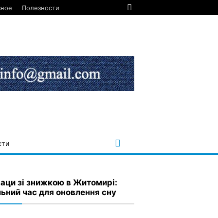
зное
Полезности
сти
аци зі знижкою в Житомирі:
льний час для оновлення сну