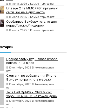
11 июля, 2025
Комментариев нет
Lineage 2 та MMORPG: віртуальні
світи, які не відпускають
11 июля, 2025
Комментариев нет
Особливості вибору готелю для
першої лижної подорожі
11 июля, 2025
Комментариев нет
ентарии
Процес злому будь-якого iPhone
показано на відео
10 октября, 2023
Комментариев
нет
Схематичне зображення iPhone
8 знову потрапило в мережу
10 октября, 2023
Комментариев
нет
Тест Dell OptiPlex 7040 Micro:
хороший міні-ПК на кожен день
10 октября, 2023
Комментариев
нет