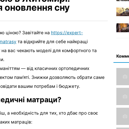
я оновлення сну
ою ціною? Завітайте на
https://expert-
-matrasy
та відкрийте для себе найкращі
ут на вас чекають моделі для комфортного та
Комм
и.
маніттям — від класичних ортопедичних
ектом пам’яті. Знижки дозволяють обрати саме
дповідати вашим потребам і бюджету.
едичні матраци?
, а необхідність для тих, хто дбає про своє
аких матраців: