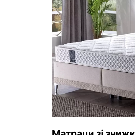
Матраци зі зниж