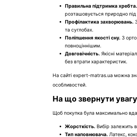
Правильна підтримка хребта
розташовується природно під 
Профілактика захворювань.
З
та суглобах.
Поліпшення якості сну.
З орто
повноціннішим.
Довговічність.
Якісні матеріа
без втрати характеристик.
На сайті expert-matras.ua можна зн
особливостей.
На що звернути увагу
Щоб покупка була максимально вдал
Жорсткість.
Вибір залежить ві
Тип наповнювача.
Латекс, кок