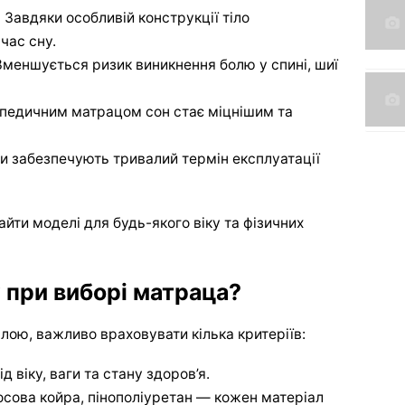
.
Завдяки особливій конструкції тіло
час сну.
меншується ризик виникнення болю у спині, шиї
педичним матрацом сон стає міцнішим та
ли забезпечують тривалий термін експлуатації
айти моделі для будь-якого віку та фізичних
 при виборі матраца?
ою, важливо враховувати кілька критеріїв:
д віку, ваги та стану здоров’я.
осова койра, пінополіуретан — кожен матеріал