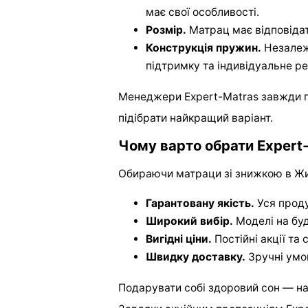
має свої особливості.
Розмір.
Матрац має відповідат
Конструкція пружин.
Незалеж
підтримку та індивідуальне р
Менеджери Expert-Matras завжди го
підібрати найкращий варіант.
Чому варто обрати Expert
Обираючи матраци зі знижкою в Жит
Гарантовану якість.
Уся проду
Широкий вибір.
Моделі на бу
Вигідні ціни.
Постійні акції та 
Швидку доставку.
Зручні умо
Подарувати собі здоровий сон — на