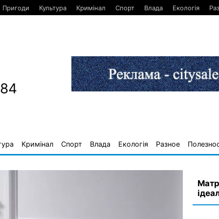
Пригоди
Культура
Кримінал
Спорт
Влада
Екологія
Ра
884
тура
Кримінал
Спорт
Влада
Екологія
Разное
Полезно
Матр
ідеа