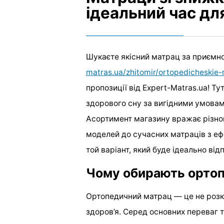
ідеальний час дл
Шукаєте якісний матрац за приємн
matras.ua/zhitomir/ortopedicheskie
пропозиції від Expert-Matras.ua! Т
здорового сну за вигідними умовам
Асортимент магазину вражає різно
моделей до сучасних матраців з еф
той варіант, який буде ідеально ві
Чому обирають ортоп
Ортопедичний матрац — це не розкіш
здоров’я. Серед основних переваг т