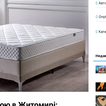
Авт
Опу
Кате
Недав
кою в Житомирі: