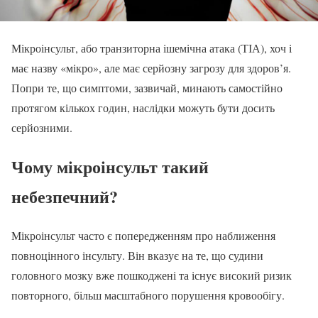
Мікроінсульт, або транзиторна ішемічна атака (ТІА), хоч і
має назву «мікро», але має серйозну загрозу для здоров’я.
Попри те, що симптоми, зазвичай, минають самостійно
протягом кількох годин, наслідки можуть бути досить
серйозними.
Чому мікроінсульт такий
небезпечний?
Мікроінсульт часто є попередженням про наближення
повноцінного інсульту. Він вказує на те, що судини
головного мозку вже пошкоджені та існує високий ризик
повторного, більш масштабного порушення кровообігу.