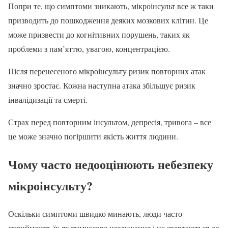
Попри те, що симптоми зникають, мікроінсульт все ж таки
призводить до пошкодження деяких мозкових клітин. Це
може призвести до когнітивних порушень, таких як
проблеми з пам’яттю, увагою, концентрацією.
Після перенесеного мікроінсульту ризик повторних атак
значно зростає. Кожна наступна атака збільшує ризик
інвалідизації та смерті.
Страх перед повторним інсультом, депресія, тривога – все
це може значно погіршити якість життя людини.
Чому часто недооцінюють небезпеку
мікроінсульту?
Оскільки симптоми швидко минають, люди часто
сприймають їх як тимчасове нездужання і не звертаються до