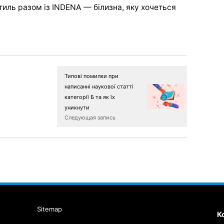
тиль разом із INDENA — білизна, яку хочеться
Типові помилки при
написанні наукової статті
категорії Б та як їх
уникнути
Следующая запись
Sitemap
К