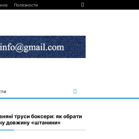
зное
Полезности
сти
вняні труси боксери: як обрати
ну довжину «штанини»