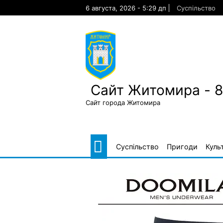
Skip
6 августа, 2026 - 5:29 дп
Суспільство
to
content
Сайт Житомира - 
Сайт города Житомира
Суспільство
Пригоди
Куль