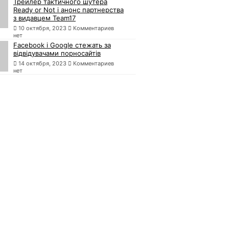
Трейлер тактичного шутера
Ready or Not і анонс партнерства
з видавцем Team17
10 октября, 2023
Комментариев
нет
Facebook і Google стежать за
відвідувачами порносайтів
14 октября, 2023
Комментариев
нет