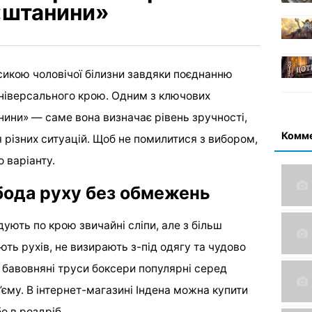
«штанини»
сикою чоловічої білизни завдяки поєднанню
універсального крою. Одним з ключових
ини» — саме вона визначає рівень зручності,
Комм
 різних ситуацій. Щоб не помилитися з вибором,
 варіанту.
бода руху без обмежень
ують по крою звичайні сліпи, але з більш
ть рухів, не визирають з-під одягу та чудово
кі бавовняні труси боксери популярні серед
б’єму. В інтернет-магазині Індена можна купити
о в роздріб.