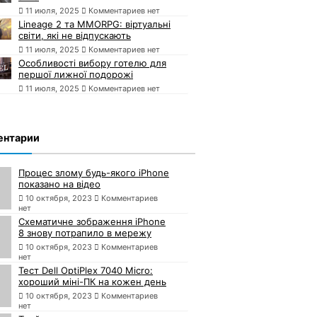
11 июля, 2025
Комментариев нет
Lineage 2 та MMORPG: віртуальні
світи, які не відпускають
11 июля, 2025
Комментариев нет
Особливості вибору готелю для
першої лижної подорожі
11 июля, 2025
Комментариев нет
ентарии
Процес злому будь-якого iPhone
показано на відео
10 октября, 2023
Комментариев
нет
Схематичне зображення iPhone
8 знову потрапило в мережу
10 октября, 2023
Комментариев
нет
Тест Dell OptiPlex 7040 Micro:
хороший міні-ПК на кожен день
10 октября, 2023
Комментариев
нет