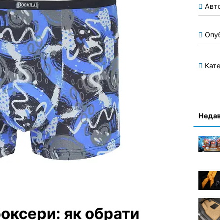
Авт
Опу
Кате
Недав
боксери: як обрати