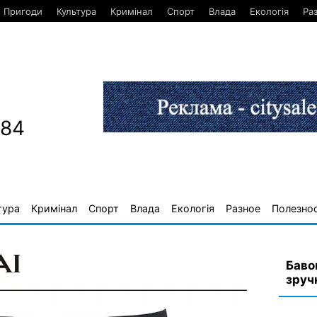
Пригоди
Культура
Кримінал
Спорт
Влада
Екологія
Ра
884
тура
Кримінал
Спорт
Влада
Екологія
Разное
Полезно
Баво
зруч