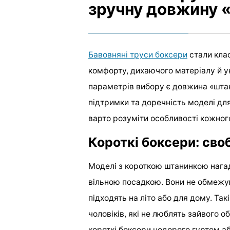
зручну довжину 
Бавовняні труси боксери
стали кла
комфорту, дихаючого матеріалу й 
параметрів вибору є довжина «штан
підтримки та доречність моделі для
варто розуміти особливості кожного
Короткі боксери: сво
Моделі з короткою штанинкою нагад
вільною посадкою. Вони не обмежую
підходять на літо або для дому. Та
чоловіків, які не люблять зайвого о
короткі боксери недорого гуртом аб