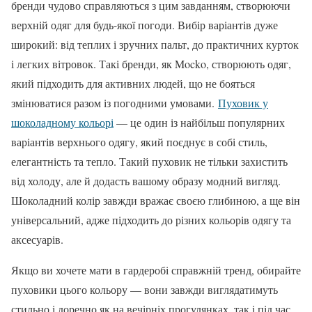
бренди чудово справляються з цим завданням, створюючи
верхній одяг для будь-якої погоди. Вибір варіантів дуже
широкий: від теплих і зручних пальт, до практичних курток
і легких вітровок. Такі бренди, як Mocko, створюють одяг,
який підходить для активних людей, що не бояться
змінюватися разом із погодними умовами.
Пуховик у
шоколадному кольорі
— це один із найбільш популярних
варіантів верхнього одягу, який поєднує в собі стиль,
елегантність та тепло. Такий пуховик не тільки захистить
від холоду, але й додасть вашому образу модний вигляд.
Шоколадний колір завжди вражає своєю глибиною, а ще він
універсальний, адже підходить до різних кольорів одягу та
аксесуарів.
Якщо ви хочете мати в гардеробі справжній тренд, обирайте
пуховики цього кольору — вони завжди виглядатимуть
стильно і доречно як на вечірніх прогулянках, так і під час